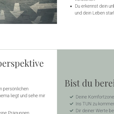
Du erkennst dein u
und dein Leben stark
perspektive
Bist du berei
m persönlichen
hema liegt und sehe mir
Deine Komfortzone
Ins TUN zu komme
Dir deiner Werte b
eine Prägungen,