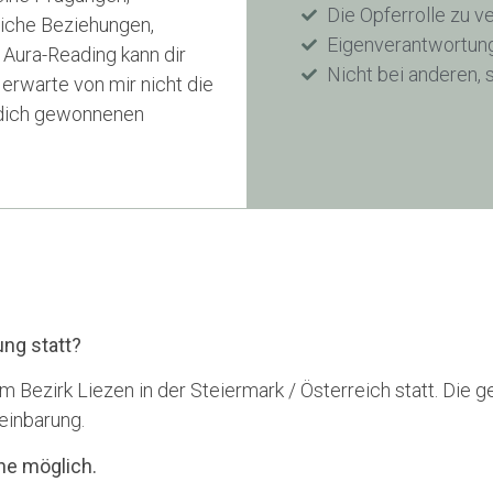
Die Opferrolle zu v
iche Beziehungen,
Eigenverantwortung
 Aura-Reading kann dir
Nicht bei anderen, 
erwarte von mir nicht die
r dich gewonnenen
ung statt?
im Bezirk Liezen in der Steiermark / Österreich statt. Die 
einbarung.
ne möglich.