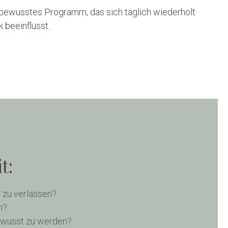
nbewusstes Programm, das sich täglich wiederholt
 beeinflusst.
t:
 zu verlassen?
n?
ewusst zu werden?