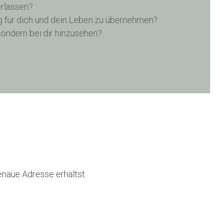
erlassen?
 für dich und dein Leben zu übernehmen?
sondern bei dir hinzusehen?
genaue Adresse erhältst